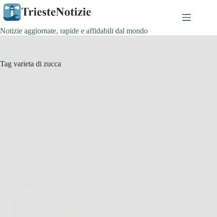
Salta
al
contenuto
Notizie aggiornate, rapide e affidabili dal mondo
Tag
varieta di zucca
Cucina e Ricette
Non cuocere la zucca in questo modo, è un errore