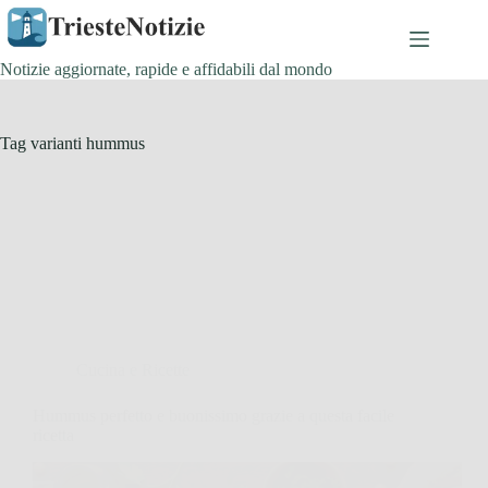
Salta
al
contenuto
Notizie aggiornate, rapide e affidabili dal mondo
Tag
varianti hummus
Cucina e Ricette
Hummus perfetto e buonissimo grazie a questa facile
ricetta