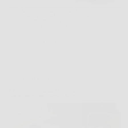
Apri la dispensa, trovi una tavoletta di cioccolato e
qualche uovo, eppure da lì può uscire un dolce che
sembra molto più elaborato. È una di quelle ricette
che sorprendono al primo taglio, perché cresce bene
in forno, resta soffice…
TriesteNotizie
18 Marzo 2026
Cucina e Ricette
Hai del cioccolato in casa? Provalo in un
ciambellone goloso: la ricetta è facile