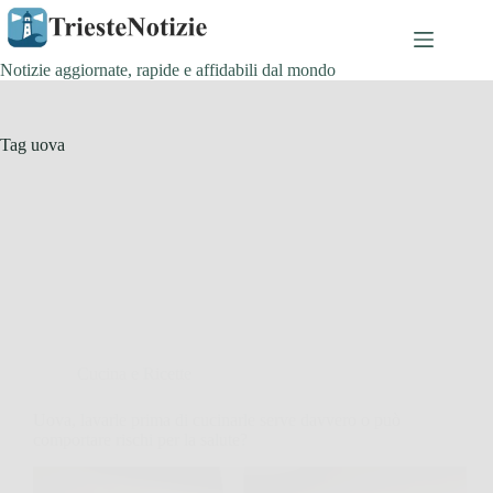
Salta
al
contenuto
Notizie aggiornate, rapide e affidabili dal mondo
Tag
uova
Cucina e Ricette
Uova, lavarle prima di cucinarle serve davvero o può
comportare rischi per la salute?