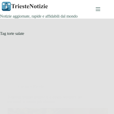
Salta
al
contenuto
Notizie aggiornate, rapide e affidabili dal mondo
Tag
torte salate
Cucina e Ricette
Broccoli troppo noiosi? Un modo semplice per
cucinarli in modo più sfizioso