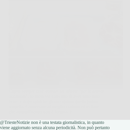
Capita sempre così: compri un salame “per le grandi
occasioni”, lo metti via convinto di aver fatto tutto
bene, e dopo qualche giorno spunta quella patina
sospetta. Conservare al meglio i salumi ed evitare
che ammuffiscano non è fortuna, è…
@TriesteNotizie non è una testata giornalistica, in quanto
TriesteNotizie
11 Gennaio 2026
viene aggiornato senza alcuna periodicità. Non può pertanto