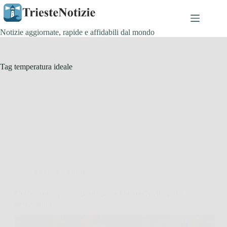
Salta
al
contenuto
Notizie aggiornate, rapide e affidabili dal mondo
Tag
temperatura ideale
Cucina e Ricette
Come conservare le patate più a lungo ed evitare che
germoglino