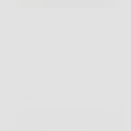
Ti è mai capitato di infilare le fette di pane tra le
griglie del forno pensando “tanto è facile”, e poi
ritrovarti con un lato troppo scuro e l’altro appena
tiepido? Succede spesso, e non è colpa tua. Il
trucco…
TriesteNotizie
18 Gennaio 2026
Cucina e Ricette
Consigli per conservare al meglio i salumi ed evitare
che ammuffiscano