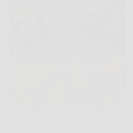
Ti è mai capitato di aprire una bottiglia di spumante
frizzante, brindare felice, e poi ritrovarti il giorno
dopo con un bicchiere tristemente “piatto”? A me sì,
più di una volta. E la verità è che non è sfortuna: