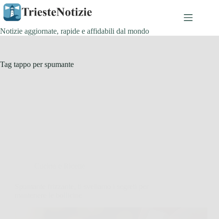
Salta
al
contenuto
Notizie aggiornate, rapide e affidabili dal mondo
Tag
tappo per spumante
Cucina e Ricette
Spumante frizzante, ti sveliamo i segreti per
mantenere le bollicine