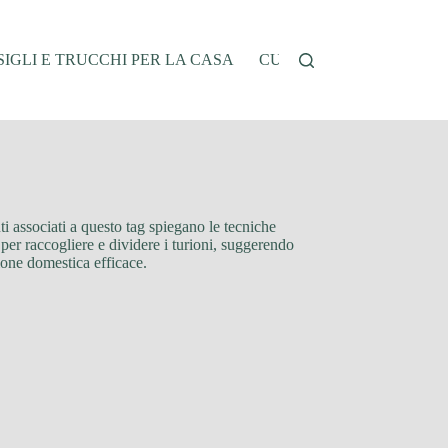
IGLI E TRUCCHI PER LA CASA
CUCINA E RICETTE
G
uti associati a questo tag spiegano le tecniche
 per raccogliere e dividere i turioni, suggerendo
zione domestica efficace.