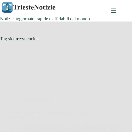
Salta
al
contenuto
Notizie aggiornate, rapide e affidabili dal mondo
Tag
sicurezza cucina
Cucina e Ricette
Pentola a pressione: cosa è meglio non mettere per
usarla in sicurezza