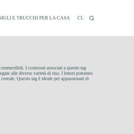
IGLI E TRUCCHI PER LA CASA
CUCINA E RICETTE
G
commestibili. I contenuti associati a questo tag
gate alle diverse varietà di riso. I lettori potranno
 cereale. Questo tag è ideale per appassionati di