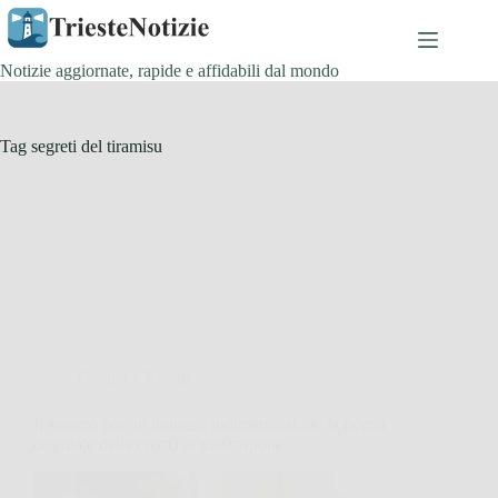
Salta
al
contenuto
Notizie aggiornate, rapide e affidabili dal mondo
Tag
segreti del tiramisu
Cucina e Ricette
Il segreto per un tiramisù indimenticabile: la ricetta
originale della crema al mascarpone