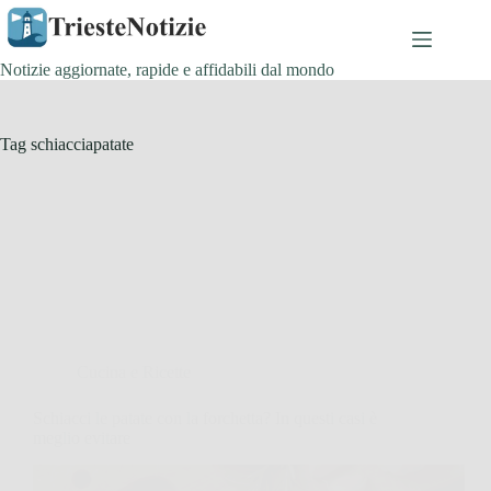
Salta
al
contenuto
Notizie aggiornate, rapide e affidabili dal mondo
Tag
schiacciapatate
Cucina e Ricette
Schiacci le patate con la forchetta? In questi casi è
meglio evitare