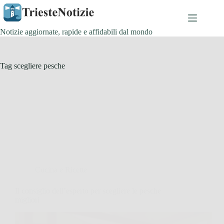
Salta
al
contenuto
Notizie aggiornate, rapide e affidabili dal mondo
Tag
scegliere pesche
Cucina e Ricette
Il consiglio dell’esperto per scegliere le pesche
migliori