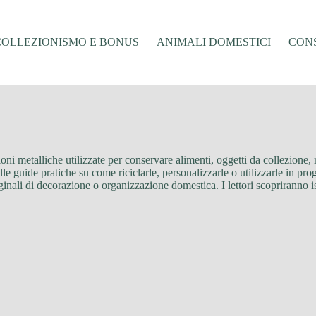
COLLEZIONISMO E BONUS
ANIMALI DOMESTICI
CONS
oni metalliche utilizzate per conservare alimenti, oggetti da collezione, r
lle guide pratiche su come riciclarle, personalizzarle o utilizzarle in prog
iginali di decorazione o organizzazione domestica. I lettori scopriranno i