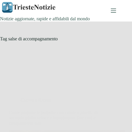
Salta
al
contenuto
Notizie aggiornate, rapide e affidabili dal mondo
Tag
salse di accompagnamento
Cucina e Ricette
Come preparo le polpette con carote e piselli, un
secondo piatto veloce e buonissimo: fate così e
conquisterete tutti