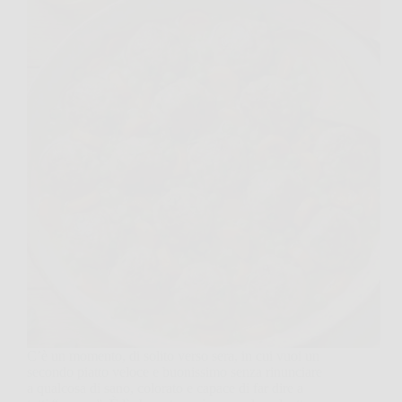
C’è un momento, di solito verso sera, in cui vuoi un
secondo piatto veloce e buonissimo senza rinunciare
a qualcosa di sano, colorato e capace di far dire a