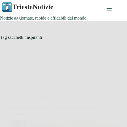
Salta
al
contenuto
Notizie aggiornate, rapide e affidabili dal mondo
Tag
sacchetti traspiranti
Cucina e Ricette
Il trucco per conservare al meglio le banane: fino a 2
settimane!