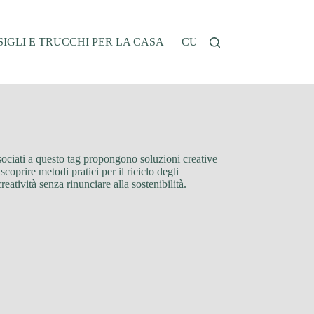
IGLI E TRUCCHI PER LA CASA
CUCINA E RICETTE
G
 associati a questo tag propongono soluzioni creative
coprire metodi pratici per il riciclo degli
eatività senza rinunciare alla sostenibilità.