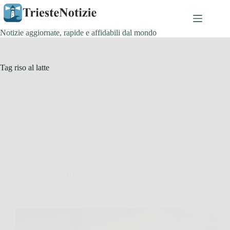
Salta
al
contenuto
Notizie aggiornate, rapide e affidabili dal mondo
Tag
riso al latte
Cucina e Ricette
Perché mettere un pizzico di sale nel latte