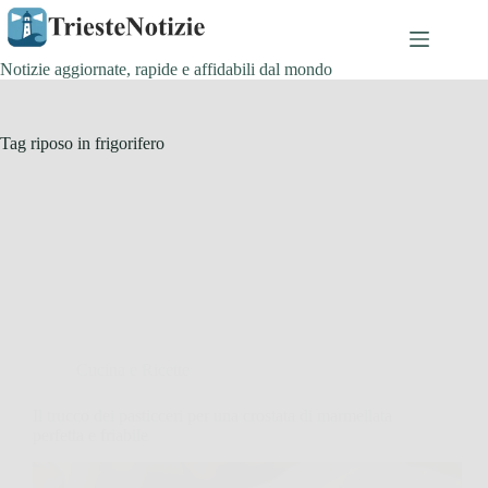
Salta
al
contenuto
Notizie aggiornate, rapide e affidabili dal mondo
Tag
riposo in frigorifero
Cucina e Ricette
Il trucco dei pasticceri per una crostata di marmellata
perfetta e friabile