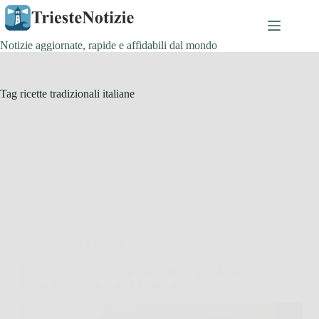
Salta
al
contenuto
Notizie aggiornate, rapide e affidabili dal mondo
Tag
ricette tradizionali italiane
Cucina e Ricette
Le cipolle non sono tutte uguali! Ecco qual è il modo
giusto per cucinarne ogni tipologia