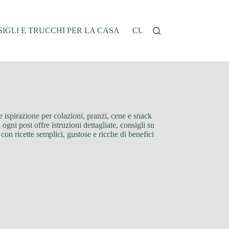
IGLI E TRUCCHI PER LA CASA
CUCINA E RICETTE
G
re ispirazione per colazioni, pranzi, cene e snack
 ogni post offre istruzioni dettagliate, consigli su
con ricette semplici, gustose e ricche di benefici