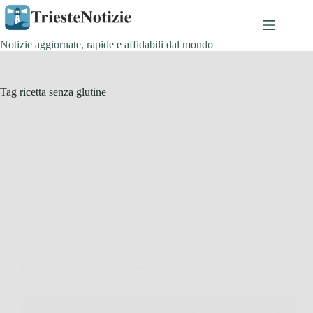
Salta
al
contenuto
Notizie aggiornate, rapide e affidabili dal mondo
Tag
ricetta senza glutine
Cucina e Ricette
Biscotti speziati da colazione: la ricetta furba pronta
in 15 minuti