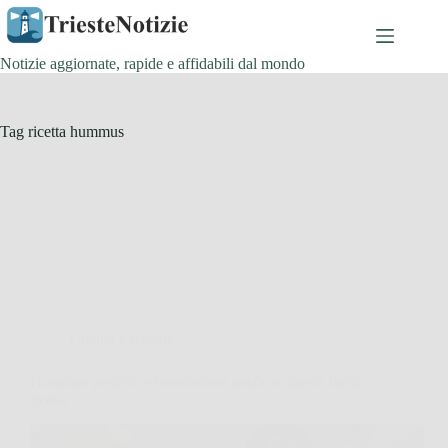
Salta
al
contenuto
Notizie aggiornate, rapide e affidabili dal mondo
Tag
ricetta hummus
Cucina e Ricette
Hummus perfetto e buonissimo grazie a questa facile
ricetta