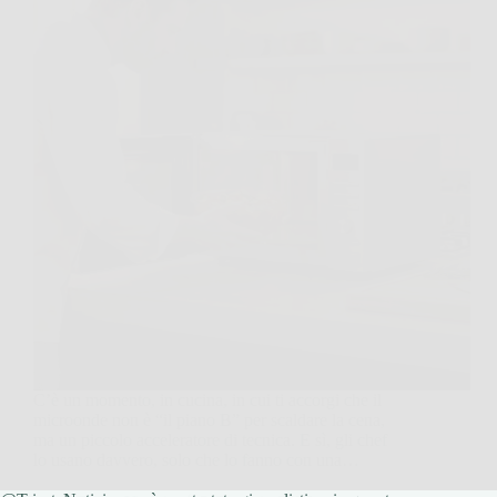
C’è un momento, in cucina, in cui ti accorgi che il
microonde non è “il piano B” per scaldare la cena,
ma un piccolo acceleratore di tecnica. E sì, gli chef
lo usano davvero, solo che lo fanno con una…