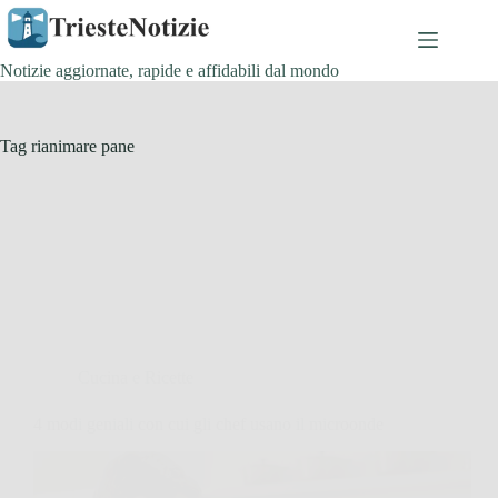
Salta
al
contenuto
Notizie aggiornate, rapide e affidabili dal mondo
Tag
rianimare pane
Cucina e Ricette
4 modi geniali con cui gli chef usano il microonde