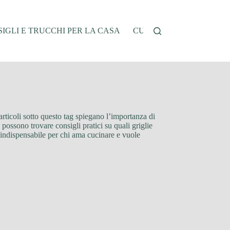
IGLI E TRUCCHI PER LA CASA
CUCINA E RICETTE
G
articoli sotto questo tag spiegano l’importanza di
 possono trovare consigli pratici su quali griglie
e indispensabile per chi ama cucinare e vuole