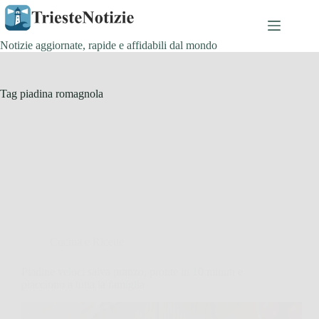
Salta
al
contenuto
Notizie aggiornate, rapide e affidabili dal mondo
Tag
piadina romagnola
Cucina e Ricette
Piadine veloci salva pranzo, pronte in 10 minuti e
piacciono a tutta la famiglia