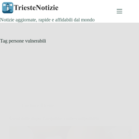
Salta
al
contenuto
Notizie aggiornate, rapide e affidabili dal mondo
Tag
persone vulnerabili
Cucina e Ricette
Uova rotte dopo l’acquisto: come comportarsi