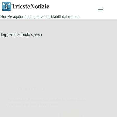
Salta
al
contenuto
Notizie aggiornate, rapide e affidabili dal mondo
Tag
pentola fondo spesso
Cucina e Ricette
Spezzatino di manzo con patate: la ricetta della
domenica da fare a fuoco lento