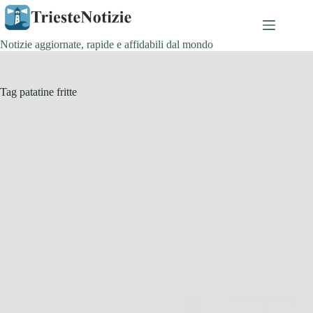
Salta
al
contenuto
Notizie aggiornate, rapide e affidabili dal mondo
Tag
patatine fritte
Cucina e Ricette
Il metodo di Benedetta Rossi per fare patatine fritte
più leggere e croccanti