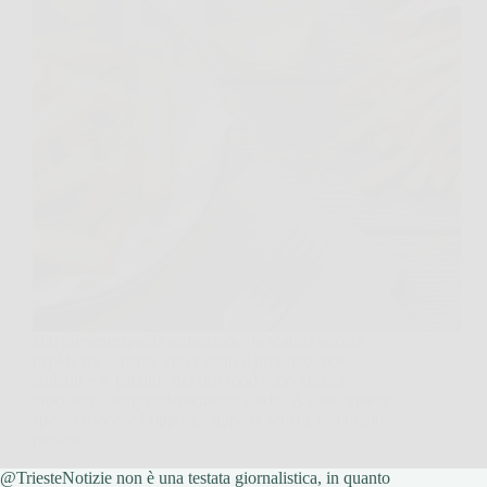
Hai presente quella sensazione, la scatola ancora
tiepida tra le mani, apri e senti il profumo, poi
addenti e le patatine del fast food sono ancora
croccanti e sorprendentemente calde? A casa, invece,
spesso succede l’opposto: appena scolate sembrano
perfette,…
@TriesteNotizie non è una testata giornalistica, in quanto
TriesteNotizie
31 Dicembre 2025