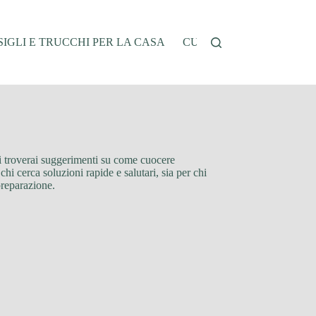
IGLI E TRUCCHI PER LA CASA
CUCINA E RICETTE
G
 Qui troverai suggerimenti su come cuocere
chi cerca soluzioni rapide e salutari, sia per chi
 preparazione.