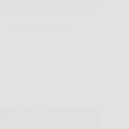
l frigo, ti casca l’occhio su una ciotola di
tti del giorno prima. La pasta avanzata, sia
ce che già condita, diventa una base per
e. La pasta del giorno dopo si asciuga un po’,
a consistenza e si…
TriesteNotizie
23 Marzo 2026
Cucina e Ricette
gi questo alla pasta al forno durante la
a