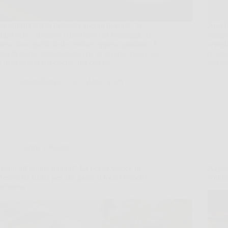
La pirofila arriva in tavola ancora fumante, la
Apri i
superficie è dorata e il profumo del formaggio si
spaghe
mescola a quello delle verdure appena gratinate. È
sempli
una di quelle preparazioni che in inverno risolvono
ricett
il pranzo con semplicità, ma con un…
cambi
TriesteNotizie
27 Marzo 2026
Cucina e Ricette
Ospiti all’ultimo minuto? La ricetta veloce di
Aggiun
Benedetta Rossi per una pasta al forno veloce e
cottur
deliziosa