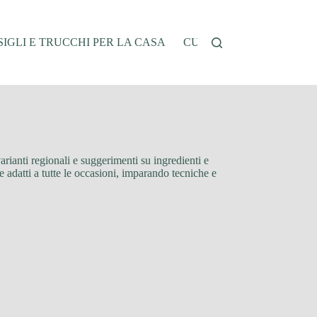
IGLI E TRUCCHI PER LA CASA
CUCINA E RICETTE
G
 varianti regionali e suggerimenti su ingredienti e
 e adatti a tutte le occasioni, imparando tecniche e