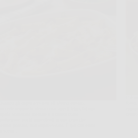
C’è un
Quando gli ospiti arrivano all’ultimo minuto,
forno,
succede sempre la stessa cosa: apri il frigo, fai una
eppure,
rapida scansione mentale e ti chiedi come
centro
trasformare pochi ingredienti in una cena che
sembri pensata, non improvvisata. È qui che entra
in scena…