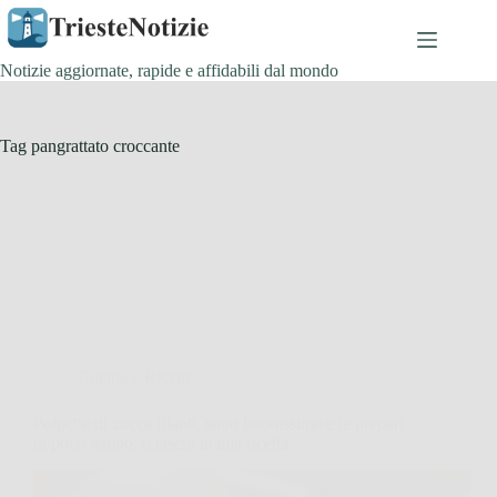
Salta
al
contenuto
Notizie aggiornate, rapide e affidabili dal mondo
Tag
pangrattato croccante
Cucina e Ricette
Polpette di zucca filanti, sono buonissime e le prepari
in poco tempo: ti lascio la mia ricetta