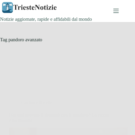
Salta
al
contenuto
Notizie aggiornate, rapide e affidabili dal mondo
Tag
pandoro avanzato
Cucina e Ricette
Hai mai provato il tiramisù con il pandoro? La ricetta
è facilissima