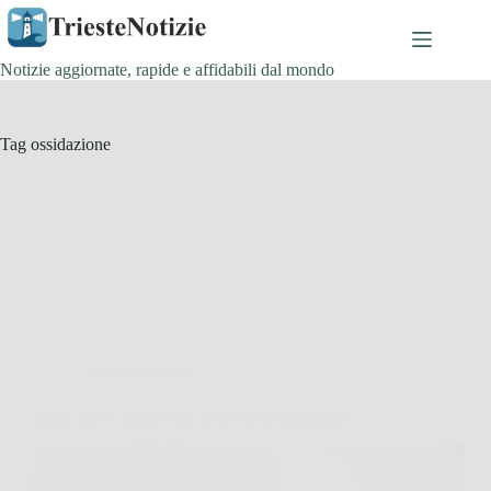
Salta
al
contenuto
Notizie aggiornate, rapide e affidabili dal mondo
Tag
ossidazione
Cucina e Ricette
Come fare e conservare il succo di melograno