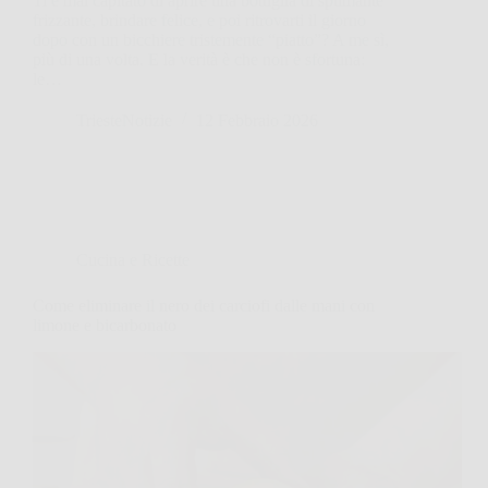
Ti è mai capitato di aprire una bottiglia di spumante
frizzante, brindare felice, e poi ritrovarti il giorno
dopo con un bicchiere tristemente “piatto”? A me sì,
più di una volta. E la verità è che non è sfortuna:
le…
TriesteNotizie
12 Febbraio 2026
Cucina e Ricette
Come eliminare il nero dei carciofi dalle mani con
limone e bicarbonato