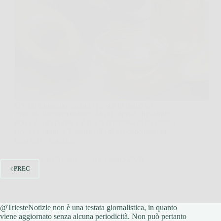
C’è un momento, quando prendi in mano un
avocado davvero maturo, in cui capisci che dentro
non c’è solo polpa: c’è già la promessa di un grasso
ricco e vellutato. Estrarre olio di avocado puro in
casa non è magia,…
TriesteNotizie
10 Gennaio 2026
PREC
@TriesteNotizie non è una testata giornalistica, in quanto
viene aggiornato senza alcuna periodicità. Non può pertanto