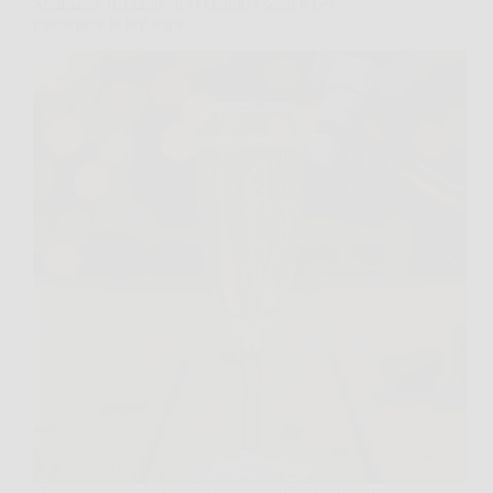
Spumante frizzante, ti sveliamo i segreti per
mantenere le bollicine