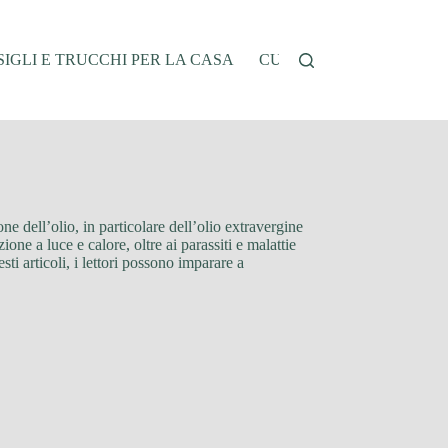
IGLI E TRUCCHI PER LA CASA
CUCINA E RICETTE
G
ne dell’olio, in particolare dell’olio extravergine
ne a luce e calore, oltre ai parassiti e malattie
ti articoli, i lettori possono imparare a