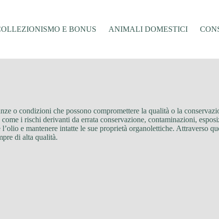
COLLEZIONISMO E BONUS
ANIMALI DOMESTICI
CONS
ostanze o condizioni che possono compromettere la qualità o la conservazio
ome i rischi derivanti da errata conservazione, contaminazioni, esposizio
l’olio e mantenere intatte le sue proprietà organolettiche. Attraverso ques
pre di alta qualità.