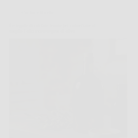
Cucina e Ricette
Le regole di cui fare tesoro per conservare al
meglio l’olio extravergine di oliva