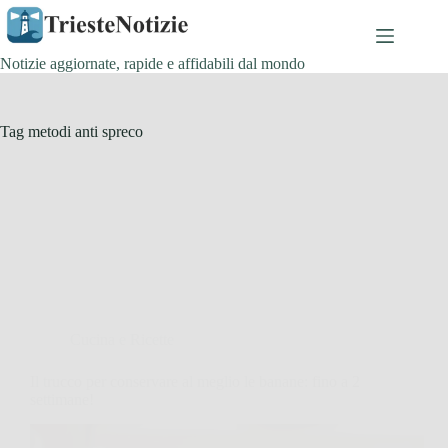
Salta
al
contenuto
Notizie aggiornate, rapide e affidabili dal mondo
Tag
metodi anti spreco
Cucina e Ricette
Il trucco per conservare al meglio le banane: fino a 2
settimane!