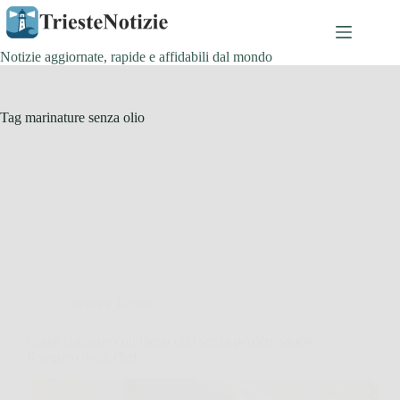
Salta
al
contenuto
Notizie aggiornate, rapide e affidabili dal mondo
Tag
marinature senza olio
Cucina e Ricette
Come cucinare con meno olio senza perdere sapore?
Il segreto degli chef