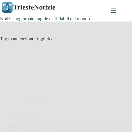
Salta
al
contenuto
Notizie aggiornate, rapide e affidabili dal mondo
Tag
manutenzione friggitrice
Cucina e Ricette
I fatti sulla friggitrice ad aria che non ti aspettavi
minimamente