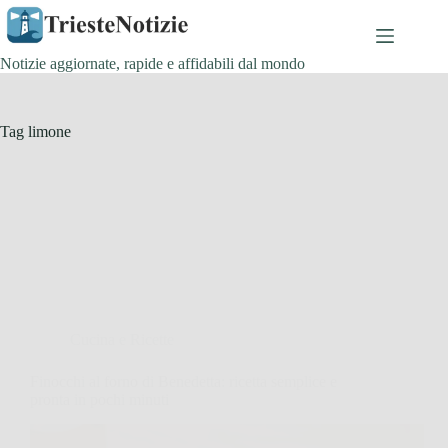
Salta
al
contenuto
Notizie aggiornate, rapide e affidabili dal mondo
Tag
limone
Cucina e Ricette
Finocchi al forno di Benedetta: ricetta semplice e
pronta in pochi minuti