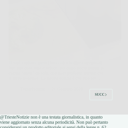
Ti sarà capitato: metti i broccoli a bollire convinto di
fare una cosa sana e veloce, poi dopo pochi minuti la
cucina “parla” da sola, con quel profumo intenso che
si infila ovunque. La buona notizia è che non sei…
TriesteNotizie
21 Gennaio 2026
SUCC
@TriesteNotizie non è una testata giornalistica, in quanto
viene aggiornato senza alcuna periodicità. Non può pertanto
considerarsi un prodotto editoriale ai sensi della legge n. 62