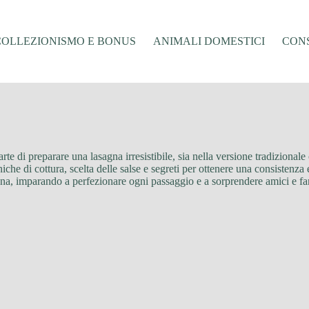
COLLEZIONISMO E BONUS
ANIMALI DOMESTICI
CONS
’arte di preparare una lasagna irresistibile, sia nella versione tradizionale
niche di cottura, scelta delle salse e segreti per ottenere una consistenz
aliana, imparando a perfezionare ogni passaggio e a sorprendere amici e f