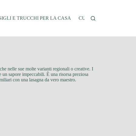
IGLI E TRUCCHI PER LA CASA
CUCINA E RICETTE
G
 che nelle sue molte varianti regionali o creative. I
a e un sapore impeccabili. È una risorsa preziosa
amiliari con una lasagna da vero maestro.