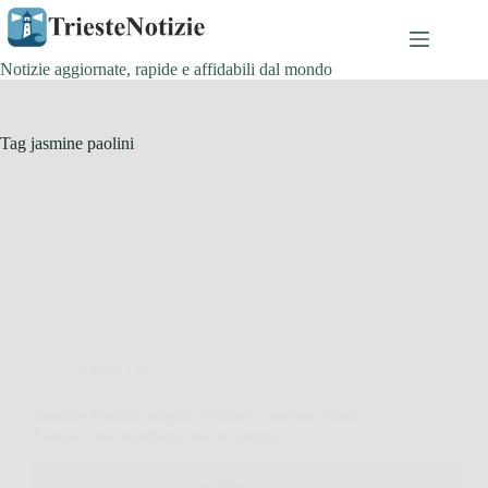
Salta
al
contenuto
Notizie aggiornate, rapide e affidabili dal mondo
Tag
jasmine paolini
Ultima Ora
Jasmine Paolini: origini, svolta in carriera, rivali
Slam e cosa aspettarsi ora nel tennis