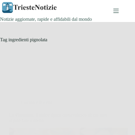
Salta
al
contenuto
Notizie aggiornate, rapide e affidabili dal mondo
Tag
ingredienti pignolata
Cucina e Ricette
La Pignolata, il dolce tipico carnevalesco di cui non
si può fare a meno