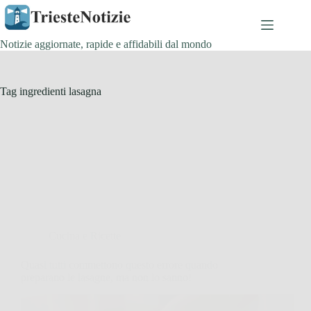
Salta
al
contenuto
Notizie aggiornate, rapide e affidabili dal mondo
Tag
ingredienti lasagna
Cucina e Ricette
Quasi tutti commettono questo errore quando
preparano le lasagne, ma non lo sanno!