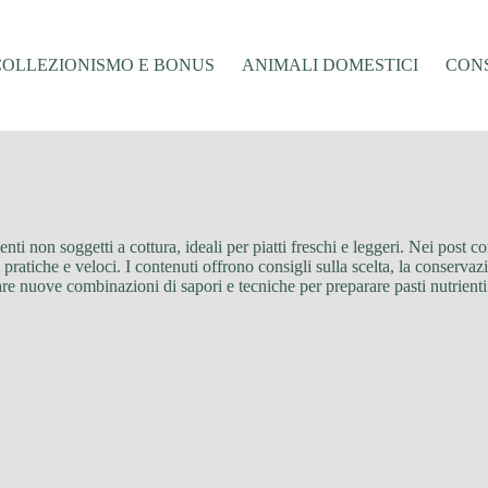
COLLEZIONISMO E BONUS
ANIMALI DOMESTICI
CONS
menti non soggetti a cottura, ideali per piatti freschi e leggeri. Nei post c
oni pratiche e veloci. I contenuti offrono consigli sulla scelta, la conserv
are nuove combinazioni di sapori e tecniche per preparare pasti nutrienti