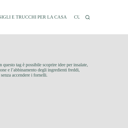
IGLI E TRUCCHI PER LA CASA
CUCINA E RICETTE
G
on questo tag è possibile scoprire idee per insalate,
azione e l’abbinamento degli ingredienti freddi,
 senza accendere i fornelli.