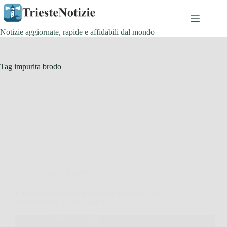
Salta
al
contenuto
Notizie aggiornate, rapide e affidabili dal mondo
Tag
impurita brodo
Cucina e Ricette
Il tuo brodo di carne non è mai saporito? Stai
commettendo questi errori banali