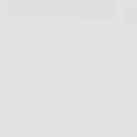
La padella è sul fuoco, il guanciale inizia a
sfrigolare piano e la cucina profuma subito di
C’è un
trattoria vera. È proprio qui che si capisce se stai
cui ca
preparando una semplice pasta al pomodoro con
buona”
salume oppure una amatriciana fedele alla…
occhi
sempre
TriesteNotizie
17 Marzo 2026