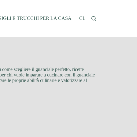
IGLI E TRUCCHI PER LA CASA
CUCINA E RICETTE
G
 come scegliere il guanciale perfetto, ricette
ia per chi vuole imparare a cucinare con il guanciale
re le proprie abilità culinarie e valorizzare al