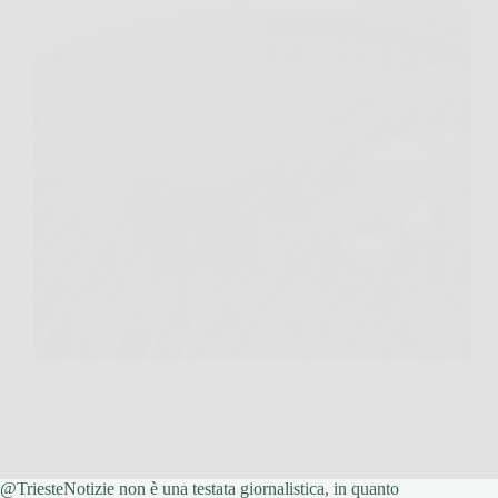
C’è un momento, quando tagli una bistecca, in cui
capisci subito se hai vinto o se hai perso. Se l’interno
è a cerchi concentrici, grigio fuori e rosso solo al
centro, ti viene da pensare: possibile che nel 2026
cuocere…
@TriesteNotizie non è una testata giornalistica, in quanto
TriesteNotizie
15 Gennaio 2026