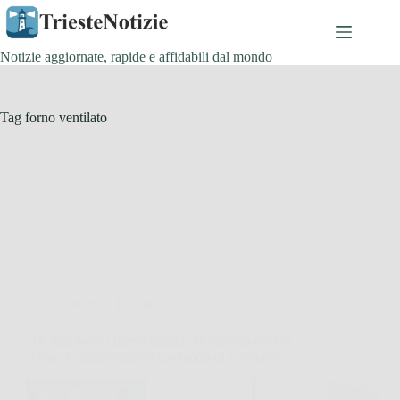
Salta
al
contenuto
Notizie aggiornate, rapide e affidabili dal mondo
Tag
forno ventilato
Cucina e Ricette
Hai mai notato questi numeri all’interno del tuo
forno? Cambieranno il tuo modo di cucinare!