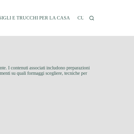
IGLI E TRUCCHI PER LA CASA
CUCINA E RICETTE
G
lante. I contenuti associati includono preparazioni
imenti su quali formaggi scegliere, tecniche per