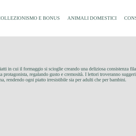
COLLEZIONISMO E BONUS
ANIMALI DOMESTICI
CONS
 piatti in cui il formaggio si scioglie creando una deliziosa consistenza fi
nta protagonista, regalando gusto e cremosità. I lettori troveranno sugger
ina, rendendo ogni piatto irresistibile sia per adulti che per bambini.