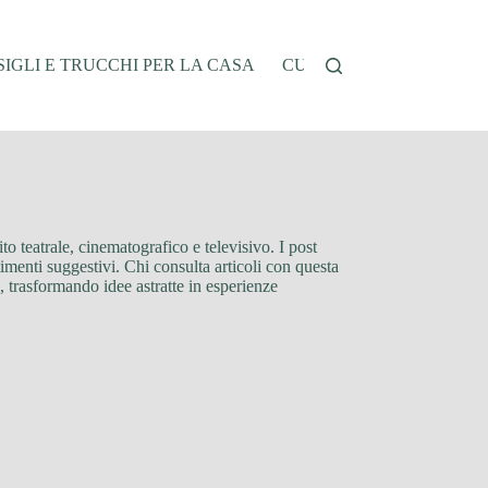
IGLI E TRUCCHI PER LA CASA
CUCINA E RICETTE
G
o teatrale, cinematografico e televisivo. I post
timenti suggestivi. Chi consulta articoli con questa
, trasformando idee astratte in esperienze