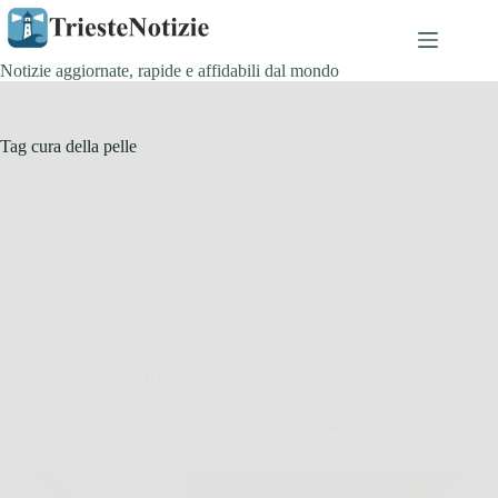
Salta
al
contenuto
Notizie aggiornate, rapide e affidabili dal mondo
Tag
cura della pelle
Cucina e Ricette
Come eliminare il nero dei carciofi dalle mani con
limone e bicarbonato