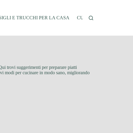
IGLI E TRUCCHI PER LA CASA
CUCINA E RICETTE
G
 Qui trovi suggerimenti per preparare piatti
 nuovi modi per cucinare in modo sano, migliorando